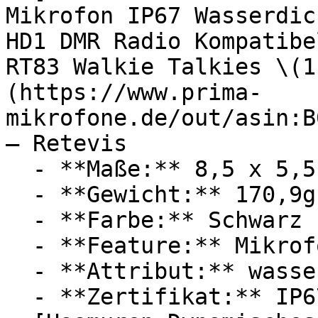
Mikrofon IP67 Wasserdic
HD1 DMR Radio Kompatibe
RT83 Walkie Talkies \(1
(https://www.prima-
mikrofone.de/out/asin:B
— Retevis

  - **Maße:** 8,5 x 5,5 x 14 cm

  - **Gewicht:** 170,9g

  - **Farbe:** Schwarz

  - **Feature:** Mikrofon

  - **Attribut:** wasserdicht, staubdicht

  - **Zertifikat:** IP67 Schutzklasse
