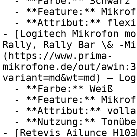
  - **Farbe:** Schwarz

  - **Feature:** Mikrofon, Innengewinde

  - **Attribut:** flexibel

- [Logitech Mikrofon mo
Rally, Rally Bar \& -Mi
(https://www.prima-
mikrofone.de/out/awin:3
variant=md&wt=md) — Log
  - **Farbe:** Weiß

  - **Feature:** Mikrofon

  - **Attribut:** vollautomatisch

  - **Nutzung:** Tonübertragung

- [Retevis Ailunce H103