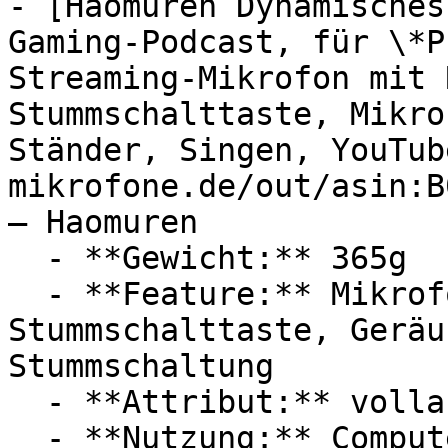
- [Haomuren Dynamisches
Gaming-Podcast, für \*P
Streaming-Mikrofon mit 
Stummschalttaste, Mikro
Ständer, Singen, YouTub
mikrofone.de/out/asin:B
— Haomuren

  - **Gewicht:** 365g

  - **Feature:** Mikrofonverstärker, 
Stummschalttaste, Geräu
Stummschaltung

  - **Attribut:** vollautomatisch, integrierbar

  - **Nutzung:** Computerspiele, Podcast, 