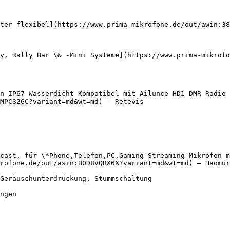
ter flexibel](https://www.prima-mikrofone.de/out/awin:38
y, Rally Bar \& -Mini Systeme](https://www.prima-mikrofo
n IP67 Wasserdicht Kompatibel mit Ailunce HD1 DMR Radio 
MPC32GC?variant=md&wt=md) — Retevis

cast, für \*Phone,Telefon,PC,Gaming-Streaming-Mikrofon m
rofone.de/out/asin:B0D8VQBX6X?variant=md&wt=md) — Haomur