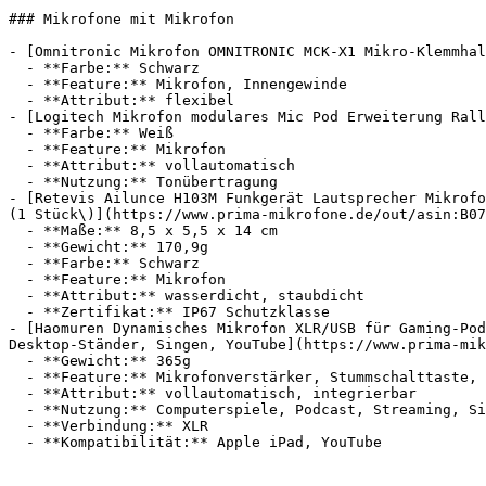
### Mikrofone mit Mikrofon

- [Omnitronic Mikrofon OMNITRONIC MCK-X1 Mikro-Klemmhal
  - **Farbe:** Schwarz

  - **Feature:** Mikrofon, Innengewinde

  - **Attribut:** flexibel

- [Logitech Mikrofon modulares Mic Pod Erweiterung Rall
  - **Farbe:** Weiß

  - **Feature:** Mikrofon

  - **Attribut:** vollautomatisch

  - **Nutzung:** Tonübertragung

- [Retevis Ailunce H103M Funkgerät Lautsprecher Mikrofo
(1 Stück\)](https://www.prima-mikrofone.de/out/asin:B07
  - **Maße:** 8,5 x 5,5 x 14 cm

  - **Gewicht:** 170,9g

  - **Farbe:** Schwarz

  - **Feature:** Mikrofon

  - **Attribut:** wasserdicht, staubdicht

  - **Zertifikat:** IP67 Schutzklasse

- [Haomuren Dynamisches Mikrofon XLR/USB für Gaming-Pod
Desktop-Ständer, Singen, YouTube](https://www.prima-mik
  - **Gewicht:** 365g

  - **Feature:** Mikrofonverstärker, Stummschalttaste, Geräuschunterdrückung, Stummschaltung

  - **Attribut:** vollautomatisch, integrierbar

  - **Nutzung:** Computerspiele, Podcast, Streaming, Singen

  - **Verbindung:** XLR
