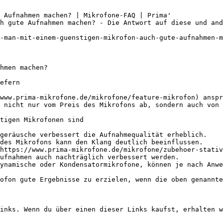
 Aufnahmen machen? | Mikrofone-FAQ | Prima'

h gute Aufnahmen machen? - Die Antwort auf diese und an
-man-mit-einem-guenstigen-mikrofon-auch-gute-aufnahmen-m
hmen machen?

efern

www.prima-mikrofone.de/mikrofone/feature-mikrofon) anspr
 nicht nur vom Preis des Mikrofons ab, sondern auch von 
tigen Mikrofonen sind

geräusche verbessert die Aufnahmequalität erheblich.

des Mikrofons kann den Klang deutlich beeinflussen.

https://www.prima-mikrofone.de/mikrofone/zubehoer-stativ
ufnahmen auch nachträglich verbessert werden.

ynamische oder Kondensatormikrofone, können je nach Anwe
ofon gute Ergebnisse zu erzielen, wenn die oben genannte
inks. Wenn du über einen dieser Links kaufst, erhalten w