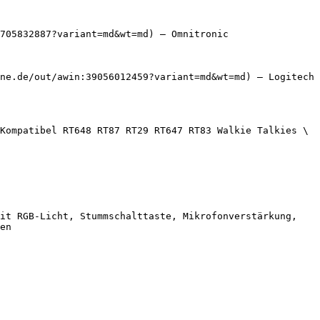
705832887?variant=md&wt=md) — Omnitronic

ne.de/out/awin:39056012459?variant=md&wt=md) — Logitech

Kompatibel RT648 RT87 RT29 RT647 RT83 Walkie Talkies \
it RGB-Licht, Stummschalttaste, Mikrofonverstärkung, 
en
