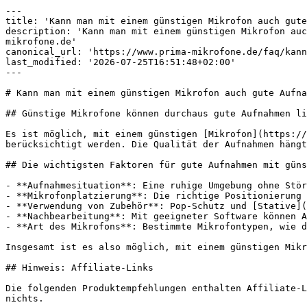
---

title: 'Kann man mit einem günstigen Mikrofon auch gute
description: 'Kann man mit einem günstigen Mikrofon auc
mikrofone.de'

canonical_url: 'https://www.prima-mikrofone.de/faq/kann
last_modified: '2026-07-25T16:51:48+02:00'

---

# Kann man mit einem günstigen Mikrofon auch gute Aufna
## Günstige Mikrofone können durchaus gute Aufnahmen li
Es ist möglich, mit einem günstigen [Mikrofon](https://
berücksichtigt werden. Die Qualität der Aufnahmen hängt
## Die wichtigsten Faktoren für gute Aufnahmen mit güns
- **Aufnahmesituation**: Eine ruhige Umgebung ohne Stör
- **Mikrofonplatzierung**: Die richtige Positionierung 
- **Verwendung von Zubehör**: Pop-Schutz und [Stative](
- **Nachbearbeitung**: Mit geeigneter Software können A
- **Art des Mikrofons**: Bestimmte Mikrofontypen, wie d
Insgesamt ist es also möglich, mit einem günstigen Mikr
## Hinweis: Affiliate-Links

Die folgenden Produktempfehlungen enthalten Affiliate-L
nichts.
