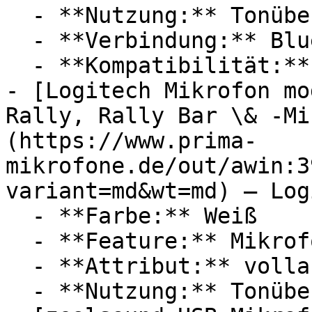
  - **Nutzung:** Tonübertragung

  - **Verbindung:** Bluetooth, USB-C

  - **Kompatibilität:** Apple iPhone, Apple iPad

- [Logitech Mikrofon mo
Rally, Rally Bar \& -Mi
(https://www.prima-
mikrofone.de/out/awin:3
variant=md&wt=md) — Log
  - **Farbe:** Weiß

  - **Feature:** Mikrofon

  - **Attribut:** vollautomatisch

  - **Nutzung:** Tonübertragung
