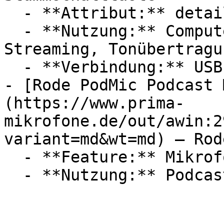
  - **Attribut:** detailreich

  - **Nutzung:** Computerspiele, Podcast, 
Streaming, Tonübertragun
  - **Verbindung:** USB-A, USB-C, Lightning

- [Rode PodMic Podcast 
(https://www.prima-
mikrofone.de/out/awin:2
variant=md&wt=md) — Rode
  - **Feature:** Mikrofon, Schwingungsdämpfung
