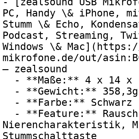
- [zealsound USB Mikrof
PC, Handy \& iPhone, mi
Stumm \& Echo, Kondensa
Podcast, Streaming, Twi
Windows \& Mac](https:/
mikrofone.de/out/asin:B
— zealsound

  - **Maße:** 4 x 14 x 15,5 cm

  - **Gewicht:** 358,3g

  - **Farbe:** Schwarz

  - **Feature:** Rauschunterdrückung, 
Nierencharakteristik, M
Stummschalttaste
