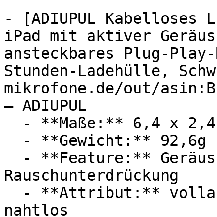
- [ADIUPUL Kabelloses L
iPad mit aktiver Geräus
ansteckbares Plug-Play-
Stunden-Ladehülle, Schw
mikrofone.de/out/asin:B
— ADIUPUL

  - **Maße:** 6,4 x 2,4 x 8,4 cm

  - **Gewicht:** 92,6g

  - **Feature:** Geräuschunterdrückung, Mikrofon, 
Rauschunterdrückung

  - **Attribut:** vollautomatisch, leistungsstark, 
nahtlos
