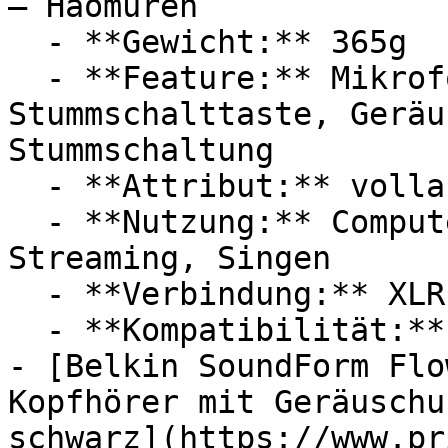
— Haomuren

  - **Gewicht:** 365g

  - **Feature:** Mikrofonverstärker, 
Stummschalttaste, Geräu
Stummschaltung

  - **Attribut:** vollautomatisch, integrierbar

  - **Nutzung:** Computerspiele, Podcast, 
Streaming, Singen

  - **Verbindung:** XLR

  - **Kompatibilität:** Apple iPad, YouTube

- [Belkin SoundForm Flo
Kopfhörer mit Geräuschu
schwarz](https://www.pr