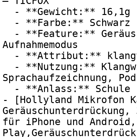
— TICFOX

  - **Gewicht:** 16,1g

  - **Farbe:** Schwarz

  - **Feature:** Geräuschunterdrückung, Mikrofon, 
Aufnahmemodus

  - **Attribut:** klangtreu, praktisch

  - **Nutzung:** Klangwiedergabe, 
Sprachaufzeichnung, Podc
  - **Anlass:** Schule

- [Hollyland Mikrofon K
Geräuschunterdrückung, 
für iPhone und Android,
Play,Geräuschunterdrück