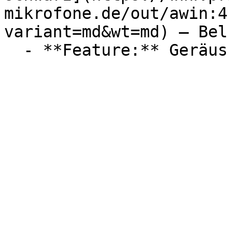
mikrofone.de/out/awin:4
variant=md&wt=md) — Belk