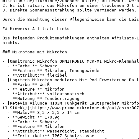
mikrofone.de/mikrofone/zubehoer-koffer) aufbewahrt werd
2. Es ist ratsam, das Mikrofon an einem trockenen Ort z
3. Direkte Sonneneinstrahlung sollte vermieden werden, 
Durch die Beachtung dieser Pflegehinweise kann die Leis
## Hinweis: Affiliate-Links

Die folgenden Produktempfehlungen enthalten Affiliate-L
nichts.

### Mikrofone mit Mikrofon

- [Omnitronic Mikrofon OMNITRONIC MCK-X1 Mikro-Klemmhal
  - **Farbe:** Schwarz

  - **Feature:** Mikrofon, Innengewinde

  - **Attribut:** flexibel

- [Logitech Mikrofon modulares Mic Pod Erweiterung Rall
  - **Farbe:** Weiß

  - **Feature:** Mikrofon

  - **Attribut:** vollautomatisch

  - **Nutzung:** Tonübertragung

- [Retevis Ailunce H103M Funkgerät Lautsprecher Mikrofo
(1 Stück\)](https://www.prima-mikrofone.de/out/asin:B07
  - **Maße:** 8,5 x 5,5 x 14 cm

  - **Gewicht:** 170,9g

  - **Farbe:** Schwarz

  - **Feature:** Mikrofon

  - **Attribut:** wasserdicht, staubdicht

  - **Zertifikat:** IP67 Schutzklasse
