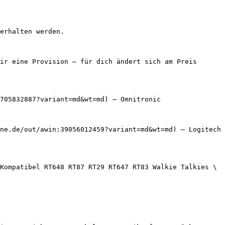
erhalten werden.

ir eine Provision — für dich ändert sich am Preis 
705832887?variant=md&wt=md) — Omnitronic

ne.de/out/awin:39056012459?variant=md&wt=md) — Logitech

Kompatibel RT648 RT87 RT29 RT647 RT83 Walkie Talkies \