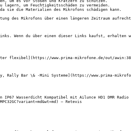
en, um es vor Stößen und Kratzern zu schützen.

u lagern, um Feuchtigkeitsschäden zu vermeiden.

da sie die Materialien des Mikrofons schädigen kann.

tung des Mikrofons über einen längeren Zeitraum aufrecht
inks. Wenn du über einen dieser Links kaufst, erhalten w
ter flexibel](https://www.prima-mikrofone.de/out/awin:38
y, Rally Bar \& -Mini Systeme](https://www.prima-mikrofo
n IP67 Wasserdicht Kompatibel mit Ailunce HD1 DMR Radio 
MPC32GC?variant=md&wt=md) — Retevis
