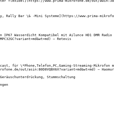
ter flexibel](https://www.prima-mikrofone.de/out/awin:38
y, Rally Bar \& -Mini Systeme](https://www.prima-mikrofo
n IP67 Wasserdicht Kompatibel mit Ailunce HD1 DMR Radio 
MPC32GC?variant=md&wt=md) — Retevis

cast, für \*Phone,Telefon,PC,Gaming-Streaming-Mikrofon m
rofone.de/out/asin:B0D8VQBX6X?variant=md&wt=md) — Haomur