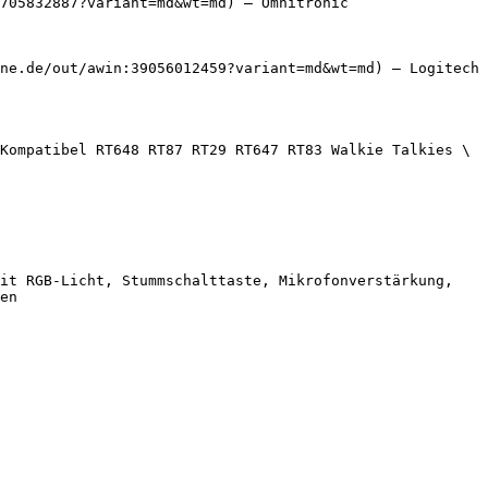
705832887?variant=md&wt=md) — Omnitronic

ne.de/out/awin:39056012459?variant=md&wt=md) — Logitech

Kompatibel RT648 RT87 RT29 RT647 RT83 Walkie Talkies \
it RGB-Licht, Stummschalttaste, Mikrofonverstärkung, 
en
