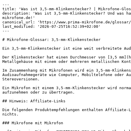
---

title: 'Was ist 3,5-mm-Klinkenstecker? | Mikrofone-Glos
description: 'Was ist 3,5-mm-Klinkenstecker? Und was ha
mikrofone.de!'

canonical_url: 'https://www.prima-mikrofone.de/glossar/
last_modified: '2026-07-25T16:52:39+02:00'

---

# Mikrofone-Glossar: 3,5-mm-Klinkenstecker

Ein 3,5-mm-Klinkenstecker ist eine weit verbreitete Aud
Der Klinkenstecker hat einen Durchmesser von [3,5 mm](h
Metallgehäuse mit einem oder mehreren metallischen Kont
Im Zusammenhang mit Mikrofonen wird ein 3,5-mm-Klinkens
Audioaufnahmegeräte wie Computer, Mobiltelefone oder Au
Stereoversionen.

Ein Mikrofon mit einem 3,5-mm-Klinkenstecker wird norma
aufzunehmen oder zu übertragen.

## Hinweis: Affiliate-Links

Die folgenden Produktempfehlungen enthalten Affiliate-L
nichts.

### Mikrofone mit Mikrofon
