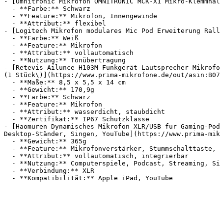
- [Omnitronic Mikrofon OMNITRONIC MCK-X1 Mikro-Klemmhal
  - **Farbe:** Schwarz

  - **Feature:** Mikrofon, Innengewinde

  - **Attribut:** flexibel

- [Logitech Mikrofon modulares Mic Pod Erweiterung Rall
  - **Farbe:** Weiß

  - **Feature:** Mikrofon

  - **Attribut:** vollautomatisch

  - **Nutzung:** Tonübertragung

- [Retevis Ailunce H103M Funkgerät Lautsprecher Mikrofo
(1 Stück\)](https://www.prima-mikrofone.de/out/asin:B07
  - **Maße:** 8,5 x 5,5 x 14 cm

  - **Gewicht:** 170,9g

  - **Farbe:** Schwarz

  - **Feature:** Mikrofon

  - **Attribut:** wasserdicht, staubdicht

  - **Zertifikat:** IP67 Schutzklasse

- [Haomuren Dynamisches Mikrofon XLR/USB für Gaming-Pod
Desktop-Ständer, Singen, YouTube](https://www.prima-mik
  - **Gewicht:** 365g

  - **Feature:** Mikrofonverstärker, Stummschalttaste, Geräuschunterdrückung, Stummschaltung

  - **Attribut:** vollautomatisch, integrierbar

  - **Nutzung:** Computerspiele, Podcast, Streaming, Singen

  - **Verbindung:** XLR
