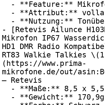
  - **Feature:** Mikrofon

  - **Attribut:** vollautomatisch

  - **Nutzung:** Tonübertragung

- [Retevis Ailunce H103
Mikrofon IP67 Wasserdic
HD1 DMR Radio Kompatibe
RT83 Walkie Talkies \(1
(https://www.prima-
mikrofone.de/out/asin:B
— Retevis

  - **Maße:** 8,5 x 5,5 x 14 cm

  - **Gewicht:** 170,9g
