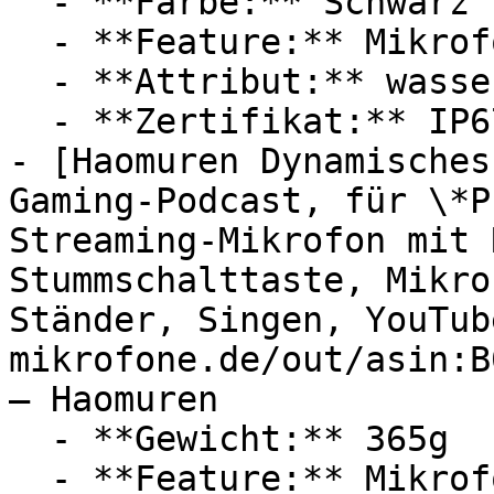
  - **Farbe:** Schwarz

  - **Feature:** Mikrofon

  - **Attribut:** wasserdicht, staubdicht

  - **Zertifikat:** IP67 Schutzklasse

- [Haomuren Dynamisches
Gaming-Podcast, für \*P
Streaming-Mikrofon mit 
Stummschalttaste, Mikro
Ständer, Singen, YouTub
mikrofone.de/out/asin:B
— Haomuren

  - **Gewicht:** 365g

  - **Feature:** Mikrofonverstärker, 