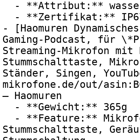
  - **Attribut:** wasserdicht, staubdicht

  - **Zertifikat:** IP67 Schutzklasse

- [Haomuren Dynamisches
Gaming-Podcast, für \*P
Streaming-Mikrofon mit 
Stummschalttaste, Mikro
Ständer, Singen, YouTub
mikrofone.de/out/asin:B
— Haomuren

  - **Gewicht:** 365g

  - **Feature:** Mikrofonverstärker, 
Stummschalttaste, Geräu