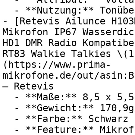
  - **Nutzung:** Tonübertragung

- [Retevis Ailunce H103
Mikrofon IP67 Wasserdic
HD1 DMR Radio Kompatibe
RT83 Walkie Talkies \(1
(https://www.prima-
mikrofone.de/out/asin:B
— Retevis

  - **Maße:** 8,5 x 5,5 x 14 cm

  - **Gewicht:** 170,9g

  - **Farbe:** Schwarz

  - **Feature:** Mikrofon
