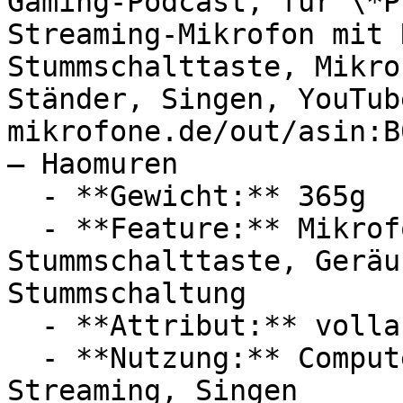
Gaming-Podcast, für \*P
Streaming-Mikrofon mit 
Stummschalttaste, Mikro
Ständer, Singen, YouTub
mikrofone.de/out/asin:B
— Haomuren

  - **Gewicht:** 365g

  - **Feature:** Mikrofonverstärker, 
Stummschalttaste, Geräu
Stummschaltung

  - **Attribut:** vollautomatisch, integrierbar

  - **Nutzung:** Computerspiele, Podcast, 
Streaming, Singen
