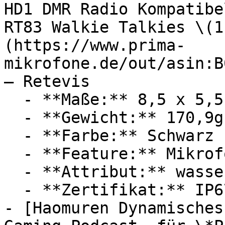
HD1 DMR Radio Kompatibe
RT83 Walkie Talkies \(1
(https://www.prima-
mikrofone.de/out/asin:B
— Retevis

  - **Maße:** 8,5 x 5,5 x 14 cm

  - **Gewicht:** 170,9g

  - **Farbe:** Schwarz

  - **Feature:** Mikrofon

  - **Attribut:** wasserdicht, staubdicht

  - **Zertifikat:** IP67 Schutzklasse

- [Haomuren Dynamisches