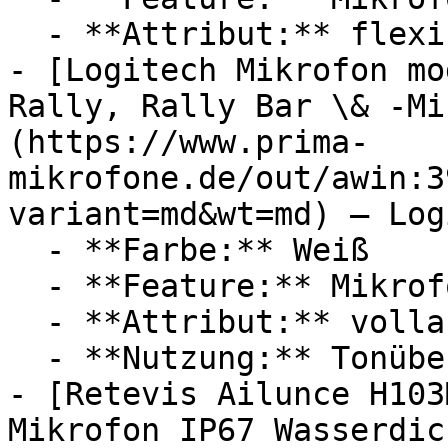
  - **Attribut:** flexibel

- [Logitech Mikrofon mo
Rally, Rally Bar \& -Mi
(https://www.prima-
mikrofone.de/out/awin:3
variant=md&wt=md) — Log
  - **Farbe:** Weiß

  - **Feature:** Mikrofon

  - **Attribut:** vollautomatisch

  - **Nutzung:** Tonübertragung

- [Retevis Ailunce H103
Mikrofon IP67 Wasserdic