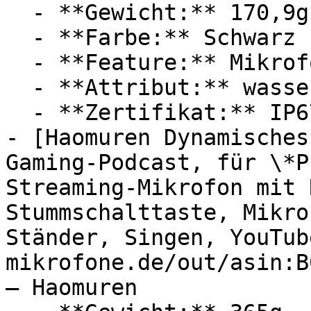
  - **Gewicht:** 170,9g

  - **Farbe:** Schwarz

  - **Feature:** Mikrofon

  - **Attribut:** wasserdicht, staubdicht

  - **Zertifikat:** IP67 Schutzklasse

- [Haomuren Dynamisches
Gaming-Podcast, für \*P
Streaming-Mikrofon mit 
Stummschalttaste, Mikro
Ständer, Singen, YouTub
mikrofone.de/out/asin:B
— Haomuren
