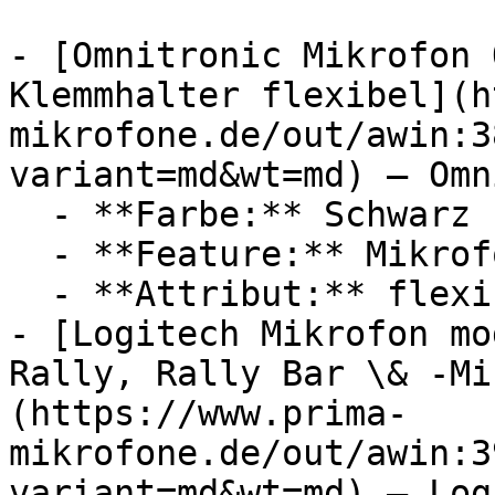
- [Omnitronic Mikrofon 
Klemmhalter flexibel](h
mikrofone.de/out/awin:3
variant=md&wt=md) — Omn
  - **Farbe:** Schwarz

  - **Feature:** Mikrofon, Innengewinde

  - **Attribut:** flexibel

- [Logitech Mikrofon mo
Rally, Rally Bar \& -Mi
(https://www.prima-
mikrofone.de/out/awin:3
variant=md&wt=md) — Log