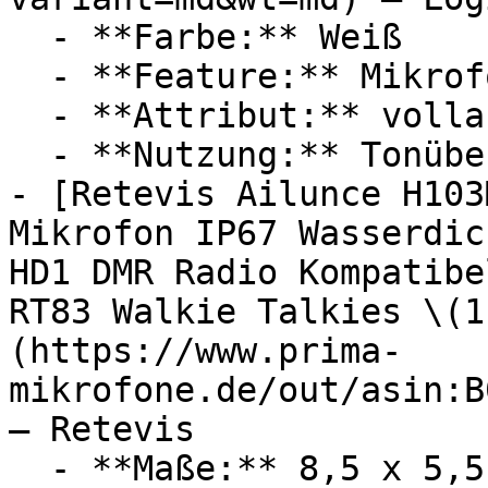
  - **Farbe:** Weiß

  - **Feature:** Mikrofon

  - **Attribut:** vollautomatisch

  - **Nutzung:** Tonübertragung

- [Retevis Ailunce H103
Mikrofon IP67 Wasserdic
HD1 DMR Radio Kompatibe
RT83 Walkie Talkies \(1
(https://www.prima-
mikrofone.de/out/asin:B
— Retevis

  - **Maße:** 8,5 x 5,5 x 14 cm
