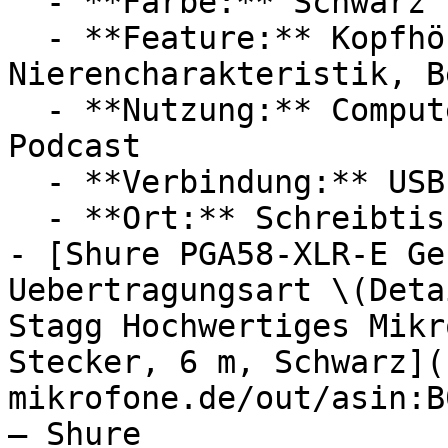
  - **Farbe:** Schwarz

  - **Feature:** Kopfhöreranschluss, Mikrofon, 
Nierencharakteristik, B
  - **Nutzung:** Computerspiele, Streaming, 
Podcast

  - **Verbindung:** USB-C

  - **Ort:** Schreibtisch

- [Shure PGA58-XLR-E Ge
Uebertragungsart \(Deta
Stagg Hochwertiges Mikr
Stecker, 6 m, Schwarz](
mikrofone.de/out/asin:B
— Shure
