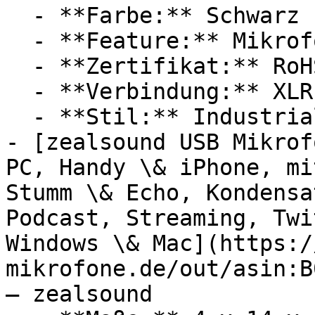
  - **Farbe:** Schwarz

  - **Feature:** Mikrofon, Nierencharakteristik

  - **Zertifikat:** RoHS Zertifikat

  - **Verbindung:** XLR

  - **Stil:** Industrial

- [zealsound USB Mikrof
PC, Handy \& iPhone, mi
Stumm \& Echo, Kondensa
Podcast, Streaming, Twi
Windows \& Mac](https:/
mikrofone.de/out/asin:B
— zealsound
