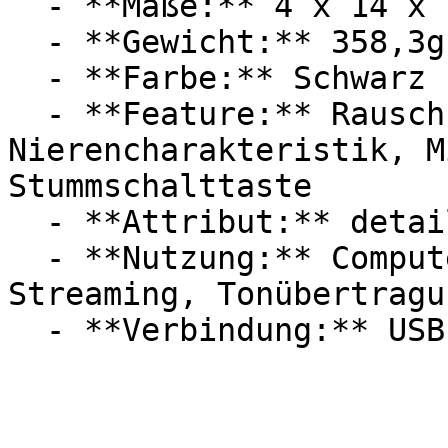
  - **Maße:** 4 x 14 x 15,5 cm

  - **Gewicht:** 358,3g

  - **Farbe:** Schwarz

  - **Feature:** Rauschunterdrückung, 
Nierencharakteristik, M
Stummschalttaste

  - **Attribut:** detailreich

  - **Nutzung:** Computerspiele, Podcast, 
Streaming, Tonübertragun