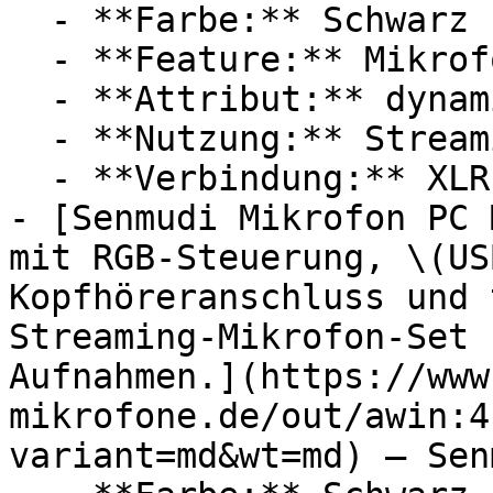
  - **Farbe:** Schwarz

  - **Feature:** Mikrofon, Nierencharakteristik

  - **Attribut:** dynamisch

  - **Nutzung:** Streaming

  - **Verbindung:** XLR

- [Senmudi Mikrofon PC 
mit RGB-Steuerung, \(US
Kopfhöreranschluss und 
Streaming-Mikrofon-Set 
Aufnahmen.](https://www
mikrofone.de/out/awin:4
variant=md&wt=md) — Senm