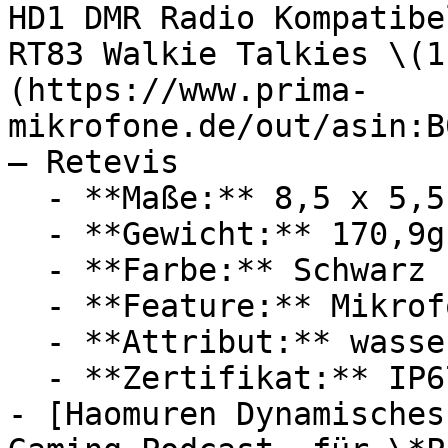
HD1 DMR Radio Kompatibe
RT83 Walkie Talkies \(1
(https://www.prima-
mikrofone.de/out/asin:B
— Retevis

  - **Maße:** 8,5 x 5,5 x 14 cm

  - **Gewicht:** 170,9g

  - **Farbe:** Schwarz

  - **Feature:** Mikrofon

  - **Attribut:** wasserdicht, staubdicht

  - **Zertifikat:** IP67 Schutzklasse

- [Haomuren Dynamisches