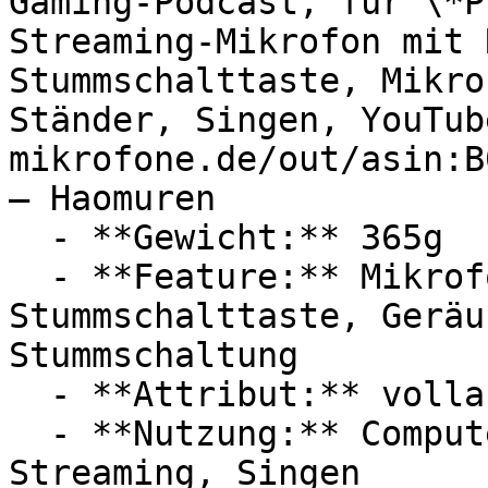
Gaming-Podcast, für \*P
Streaming-Mikrofon mit 
Stummschalttaste, Mikro
Ständer, Singen, YouTub
mikrofone.de/out/asin:B
— Haomuren

  - **Gewicht:** 365g

  - **Feature:** Mikrofonverstärker, 
Stummschalttaste, Geräu
Stummschaltung

  - **Attribut:** vollautomatisch, integrierbar

  - **Nutzung:** Computerspiele, Podcast, 
Streaming, Singen
