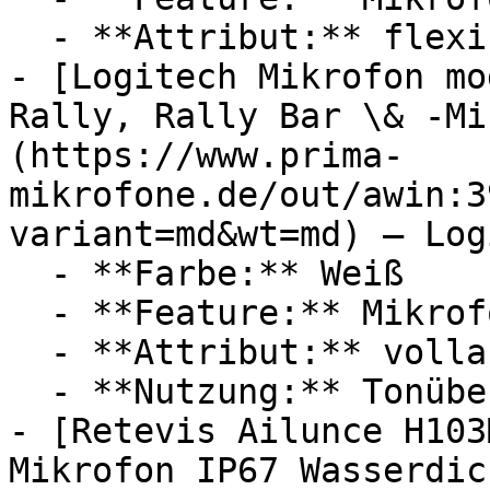
  - **Attribut:** flexibel

- [Logitech Mikrofon mo
Rally, Rally Bar \& -Mi
(https://www.prima-
mikrofone.de/out/awin:3
variant=md&wt=md) — Log
  - **Farbe:** Weiß

  - **Feature:** Mikrofon

  - **Attribut:** vollautomatisch

  - **Nutzung:** Tonübertragung

- [Retevis Ailunce H103
Mikrofon IP67 Wasserdic