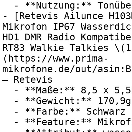
  - **Nutzung:** Tonübertragung

- [Retevis Ailunce H103
Mikrofon IP67 Wasserdic
HD1 DMR Radio Kompatibe
RT83 Walkie Talkies \(1
(https://www.prima-
mikrofone.de/out/asin:B
— Retevis

  - **Maße:** 8,5 x 5,5 x 14 cm

  - **Gewicht:** 170,9g

  - **Farbe:** Schwarz

  - **Feature:** Mikrofon
