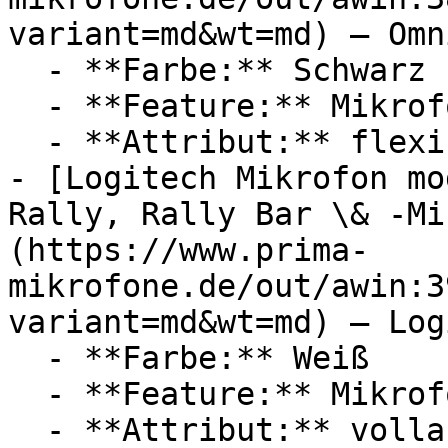
variant=md&wt=md) — Omn
  - **Farbe:** Schwarz

  - **Feature:** Mikrofon, Innengewinde

  - **Attribut:** flexibel

- [Logitech Mikrofon mo
Rally, Rally Bar \& -Mi
(https://www.prima-
mikrofone.de/out/awin:3
variant=md&wt=md) — Log
  - **Farbe:** Weiß

  - **Feature:** Mikrofon

  - **Attribut:** vollautomatisch
