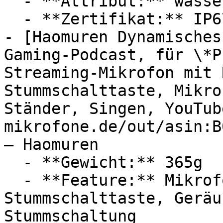
  - **Attribut:** wasserdicht, staubdicht

  - **Zertifikat:** IP67 Schutzklasse

- [Haomuren Dynamisches
Gaming-Podcast, für \*P
Streaming-Mikrofon mit 
Stummschalttaste, Mikro
Ständer, Singen, YouTub
mikrofone.de/out/asin:B
— Haomuren

  - **Gewicht:** 365g

  - **Feature:** Mikrofonverstärker, 
Stummschalttaste, Geräu
Stummschaltung
