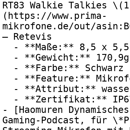
RT83 Walkie Talkies \(1
(https://www.prima-
mikrofone.de/out/asin:B
— Retevis

  - **Maße:** 8,5 x 5,5 x 14 cm

  - **Gewicht:** 170,9g

  - **Farbe:** Schwarz

  - **Feature:** Mikrofon

  - **Attribut:** wasserdicht, staubdicht

  - **Zertifikat:** IP67 Schutzklasse

- [Haomuren Dynamisches
Gaming-Podcast, für \*P