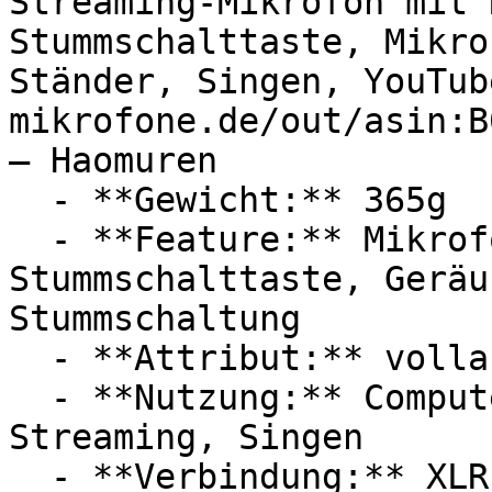
Streaming-Mikrofon mit 
Stummschalttaste, Mikro
Ständer, Singen, YouTub
mikrofone.de/out/asin:B
— Haomuren

  - **Gewicht:** 365g

  - **Feature:** Mikrofonverstärker, 
Stummschalttaste, Geräu
Stummschaltung

  - **Attribut:** vollautomatisch, integrierbar

  - **Nutzung:** Computerspiele, Podcast, 
Streaming, Singen

  - **Verbindung:** XLR
