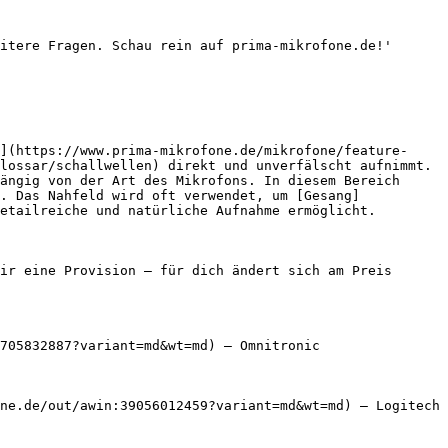
itere Fragen. Schau rein auf prima-mikrofone.de!'

](https://www.prima-mikrofone.de/mikrofone/feature-
lossar/schallwellen) direkt und unverfälscht aufnimmt. 
ängig von der Art des Mikrofons. In diesem Bereich 
. Das Nahfeld wird oft verwendet, um [Gesang]
etailreiche und natürliche Aufnahme ermöglicht.

ir eine Provision — für dich ändert sich am Preis 
705832887?variant=md&wt=md) — Omnitronic

ne.de/out/awin:39056012459?variant=md&wt=md) — Logitech
