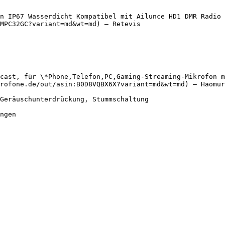
n IP67 Wasserdicht Kompatibel mit Ailunce HD1 DMR Radio 
MPC32GC?variant=md&wt=md) — Retevis

cast, für \*Phone,Telefon,PC,Gaming-Streaming-Mikrofon m
rofone.de/out/asin:B0D8VQBX6X?variant=md&wt=md) — Haomur