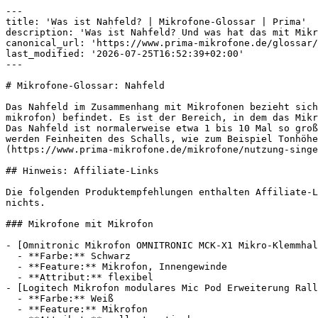
---

title: 'Was ist Nahfeld? | Mikrofone-Glossar | Prima'

description: 'Was ist Nahfeld? Und was hat das mit Mikr
canonical_url: 'https://www.prima-mikrofone.de/glossar/
last_modified: '2026-07-25T16:52:39+02:00'

---

# Mikrofone-Glossar: Nahfeld

Das Nahfeld im Zusammenhang mit Mikrofonen bezieht sich
mikrofon) befindet. Es ist der Bereich, in dem das Mikr
Das Nahfeld ist normalerweise etwa 1 bis 10 Mal so groß
werden Feinheiten des Schalls, wie zum Beispiel Tonhöhe
(https://www.prima-mikrofone.de/mikrofone/nutzung-singe
## Hinweis: Affiliate-Links

Die folgenden Produktempfehlungen enthalten Affiliate-L
nichts.

### Mikrofone mit Mikrofon

- [Omnitronic Mikrofon OMNITRONIC MCK-X1 Mikro-Klemmhal
  - **Farbe:** Schwarz

  - **Feature:** Mikrofon, Innengewinde

  - **Attribut:** flexibel

- [Logitech Mikrofon modulares Mic Pod Erweiterung Rall
  - **Farbe:** Weiß

  - **Feature:** Mikrofon
