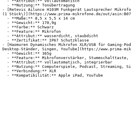
  - **Attribut:** vollautomatisch

  - **Nutzung:** Tonübertragung

- [Retevis Ailunce H103M Funkgerät Lautsprecher Mikrofo
(1 Stück\)](https://www.prima-mikrofone.de/out/asin:B07
  - **Maße:** 8,5 x 5,5 x 14 cm

  - **Gewicht:** 170,9g

  - **Farbe:** Schwarz

  - **Feature:** Mikrofon

  - **Attribut:** wasserdicht, staubdicht

  - **Zertifikat:** IP67 Schutzklasse

- [Haomuren Dynamisches Mikrofon XLR/USB für Gaming-Pod
Desktop-Ständer, Singen, YouTube](https://www.prima-mik
  - **Gewicht:** 365g

  - **Feature:** Mikrofonverstärker, Stummschalttaste, Geräuschunterdrückung, Stummschaltung

  - **Attribut:** vollautomatisch, integrierbar

  - **Nutzung:** Computerspiele, Podcast, Streaming, Singen

  - **Verbindung:** XLR
