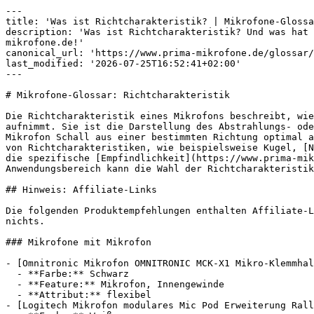
---

title: 'Was ist Richtcharakteristik? | Mikrofone-Glossa
description: 'Was ist Richtcharakteristik? Und was hat 
mikrofone.de!'

canonical_url: 'https://www.prima-mikrofone.de/glossar/
last_modified: '2026-07-25T16:52:41+02:00'

---

# Mikrofone-Glossar: Richtcharakteristik

Die Richtcharakteristik eines Mikrofons beschreibt, wie
aufnimmt. Sie ist die Darstellung des Abstrahlungs- ode
Mikrofon Schall aus einer bestimmten Richtung optimal a
von Richtcharakteristiken, wie beispielsweise Kugel, [N
die spezifische [Empfindlichkeit](https://www.prima-mik
Anwendungsbereich kann die Wahl der Richtcharakteristik
## Hinweis: Affiliate-Links

Die folgenden Produktempfehlungen enthalten Affiliate-L
nichts.

### Mikrofone mit Mikrofon

- [Omnitronic Mikrofon OMNITRONIC MCK-X1 Mikro-Klemmhal
  - **Farbe:** Schwarz

  - **Feature:** Mikrofon, Innengewinde

  - **Attribut:** flexibel

- [Logitech Mikrofon modulares Mic Pod Erweiterung Rall