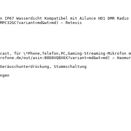
n IP67 Wasserdicht Kompatibel mit Ailunce HD1 DMR Radio 
MPC32GC?variant=md&wt=md) — Retevis

cast, für \*Phone,Telefon,PC,Gaming-Streaming-Mikrofon m
rofone.de/out/asin:B0D8VQBX6X?variant=md&wt=md) — Haomur