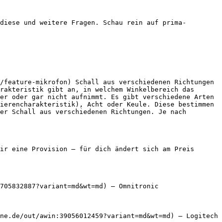
diese und weitere Fragen. Schau rein auf prima-
/feature-mikrofon) Schall aus verschiedenen Richtungen 
rakteristik gibt an, in welchem Winkelbereich das 
er oder gar nicht aufnimmt. Es gibt verschiedene Arten 
ierencharakteristik), Acht oder Keule. Diese bestimmen 
er Schall aus verschiedenen Richtungen. Je nach 
ir eine Provision — für dich ändert sich am Preis 
705832887?variant=md&wt=md) — Omnitronic

ne.de/out/awin:39056012459?variant=md&wt=md) — Logitech
