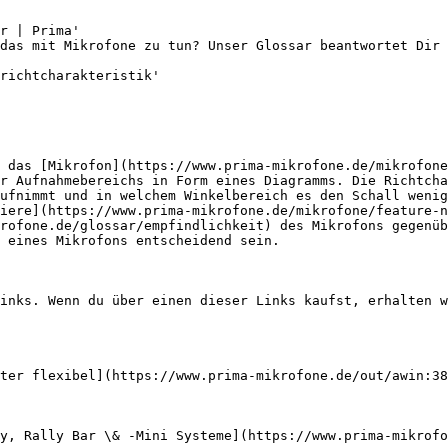
r | Prima'

das mit Mikrofone zu tun? Unser Glossar beantwortet Dir 
richtcharakteristik'

 das [Mikrofon](https://www.prima-mikrofone.de/mikrofone
r Aufnahmebereichs in Form eines Diagramms. Die Richtcha
ufnimmt und in welchem Winkelbereich es den Schall wenig
iere](https://www.prima-mikrofone.de/mikrofone/feature-n
rofone.de/glossar/empfindlichkeit) des Mikrofons gegenüb
 eines Mikrofons entscheidend sein.

inks. Wenn du über einen dieser Links kaufst, erhalten w
ter flexibel](https://www.prima-mikrofone.de/out/awin:38
y, Rally Bar \& -Mini Systeme](https://www.prima-mikrofo