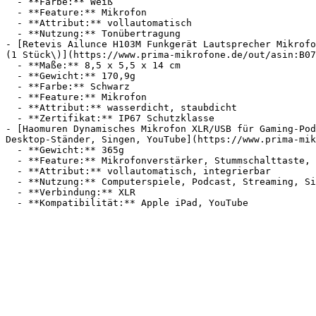
  - **Farbe:** Weiß

  - **Feature:** Mikrofon

  - **Attribut:** vollautomatisch

  - **Nutzung:** Tonübertragung

- [Retevis Ailunce H103M Funkgerät Lautsprecher Mikrofo
(1 Stück\)](https://www.prima-mikrofone.de/out/asin:B07
  - **Maße:** 8,5 x 5,5 x 14 cm

  - **Gewicht:** 170,9g

  - **Farbe:** Schwarz

  - **Feature:** Mikrofon

  - **Attribut:** wasserdicht, staubdicht

  - **Zertifikat:** IP67 Schutzklasse

- [Haomuren Dynamisches Mikrofon XLR/USB für Gaming-Pod
Desktop-Ständer, Singen, YouTube](https://www.prima-mik
  - **Gewicht:** 365g

  - **Feature:** Mikrofonverstärker, Stummschalttaste, Geräuschunterdrückung, Stummschaltung

  - **Attribut:** vollautomatisch, integrierbar

  - **Nutzung:** Computerspiele, Podcast, Streaming, Singen

  - **Verbindung:** XLR
