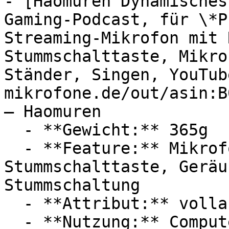
- [Haomuren Dynamisches
Gaming-Podcast, für \*P
Streaming-Mikrofon mit 
Stummschalttaste, Mikro
Ständer, Singen, YouTub
mikrofone.de/out/asin:B
— Haomuren

  - **Gewicht:** 365g

  - **Feature:** Mikrofonverstärker, 
Stummschalttaste, Geräu
Stummschaltung

  - **Attribut:** vollautomatisch, integrierbar

  - **Nutzung:** Computerspiele, Podcast, 