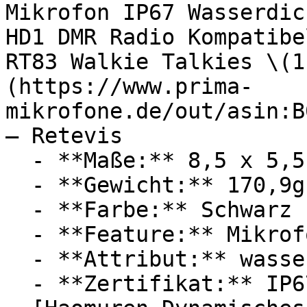
Mikrofon IP67 Wasserdic
HD1 DMR Radio Kompatibe
RT83 Walkie Talkies \(1
(https://www.prima-
mikrofone.de/out/asin:B
— Retevis

  - **Maße:** 8,5 x 5,5 x 14 cm

  - **Gewicht:** 170,9g

  - **Farbe:** Schwarz

  - **Feature:** Mikrofon

  - **Attribut:** wasserdicht, staubdicht

  - **Zertifikat:** IP67 Schutzklasse
