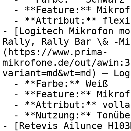
  - **Feature:** Mikrofon, Innengewinde

  - **Attribut:** flexibel

- [Logitech Mikrofon mo
Rally, Rally Bar \& -Mi
(https://www.prima-
mikrofone.de/out/awin:3
variant=md&wt=md) — Log
  - **Farbe:** Weiß

  - **Feature:** Mikrofon

  - **Attribut:** vollautomatisch

  - **Nutzung:** Tonübertragung

- [Retevis Ailunce H103