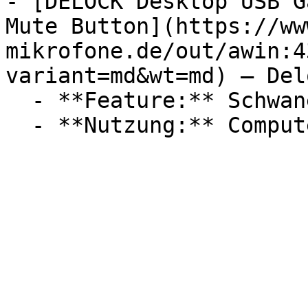
- [DELOCK Desktop USB G
Mute Button](https://ww
mikrofone.de/out/awin:4
variant=md&wt=md) — Delo
  - **Feature:** Schwanenhals, Mikrofon
