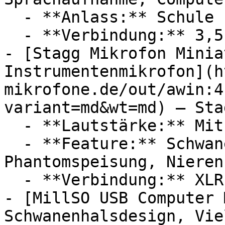
  - **Anlass:** Schule

  - **Verbindung:** 3,5 mm Klinke

- [Stagg Mikrofon Minia
Instrumentenmikrofon](h
mikrofone.de/out/awin:4
variant=md&wt=md) — Stag
  - **Lautstärke:** Mit 70 dB Lautstärke

  - **Feature:** Schwanenhals, Mikrofon, 
Phantomspeisung, Nieren
  - **Verbindung:** XLR

- [MillSO USB Computer 
Schwanenhalsdesign, Vie