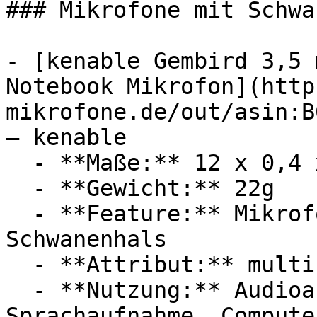
### Mikrofone mit Schwa
- [kenable Gembird 3,5 
Notebook Mikrofon](http
mikrofone.de/out/asin:B
— kenable

  - **Maße:** 12 x 0,4 x 10 cm

  - **Gewicht:** 22g

  - **Feature:** Mikrofon, Sprachsteuerung, 
Schwanenhals

  - **Attribut:** multifunktional

  - **Nutzung:** Audioaufnahme, Videoanrufe, 
Sprachaufnahme, Compute