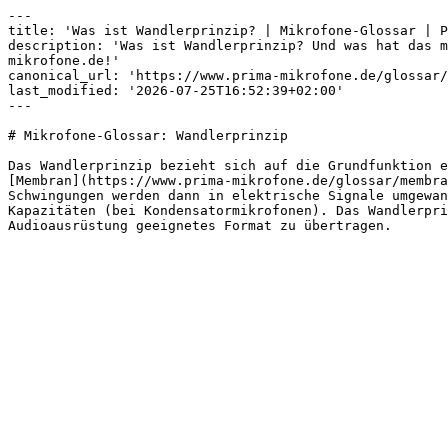
---

title: 'Was ist Wandlerprinzip? | Mikrofone-Glossar | P
description: 'Was ist Wandlerprinzip? Und was hat das m
mikrofone.de!'

canonical_url: 'https://www.prima-mikrofone.de/glossar/
last_modified: '2026-07-25T16:52:39+02:00'

---

# Mikrofone-Glossar: Wandlerprinzip

Das Wandlerprinzip bezieht sich auf die Grundfunktion e
[Membran](https://www.prima-mikrofone.de/glossar/membra
Schwingungen werden dann in elektrische Signale umgewan
Kapazitäten (bei Kondensatormikrofonen). Das Wandlerpri