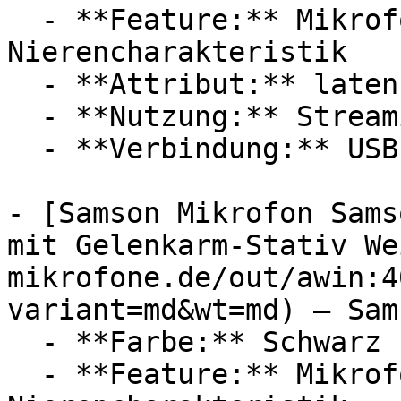
  - **Feature:** Mikrofon, Zeitverzögerung, 
Nierencharakteristik

  - **Attribut:** latenzfrei

  - **Nutzung:** Streaming, Computerspiele

  - **Verbindung:** USB-C, 3,5 mm Klinke

- [Samson Mikrofon Sams
mit Gelenkarm-Stativ We
mikrofone.de/out/awin:4
variant=md&wt=md) — Sams
  - **Farbe:** Schwarz

  - **Feature:** Mikrofon, Zeitverzögerung, 