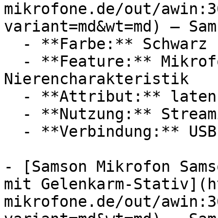
mikrofone.de/out/awin:3
variant=md&wt=md) — Sams
  - **Farbe:** Schwarz

  - **Feature:** Mikrofon, Zeitverzögerung, 
Nierencharakteristik

  - **Attribut:** latenzfrei

  - **Nutzung:** Streaming, Computerspiele

  - **Verbindung:** USB-C, 3,5 mm Klinke

- [Samson Mikrofon Sams
mit Gelenkarm-Stativ](h
mikrofone.de/out/awin:3