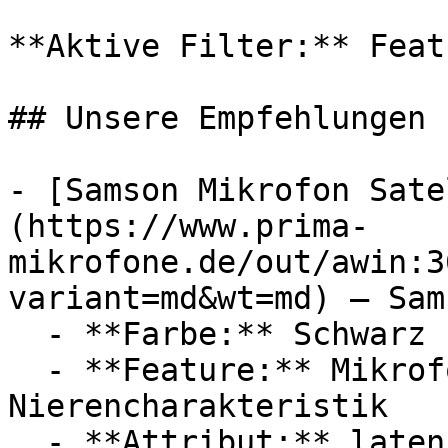
**Aktive Filter:** Feat
## Unsere Empfehlungen

- [Samson Mikrofon Sate
(https://www.prima-
mikrofone.de/out/awin:3
variant=md&wt=md) — Sams
  - **Farbe:** Schwarz

  - **Feature:** Mikrofon, Zeitverzögerung, 
Nierencharakteristik

  - **Attribut:** latenzfrei
