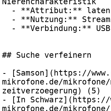
Nierencharakteristik

  - **Attribut:** latenzfrei

  - **Nutzung:** Streaming, Computerspiele

  - **Verbindung:** USB-C, 3,5 mm Klinke

## Suche verfeinern

- [Samson](https://www.
mikrofone.de/mikrofone/
zeitverzoegerung) (5)

- [In Schwarz](https://
mikrofone.de/mikrofone/