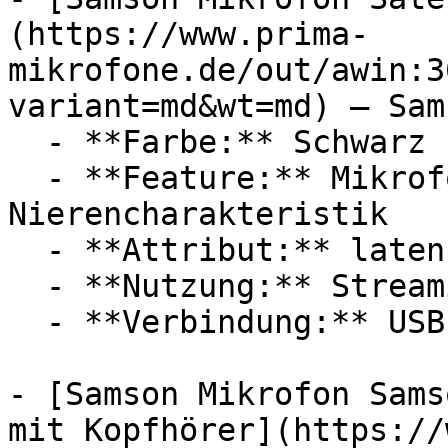
(https://www.prima-
mikrofone.de/out/awin:3
variant=md&wt=md) — Sams
  - **Farbe:** Schwarz

  - **Feature:** Mikrofon, Zeitverzögerung, 
Nierencharakteristik

  - **Attribut:** latenzfrei

  - **Nutzung:** Streaming, Computerspiele

  - **Verbindung:** USB-C, 3,5 mm Klinke

- [Samson Mikrofon Sams
mit Kopfhörer](https://