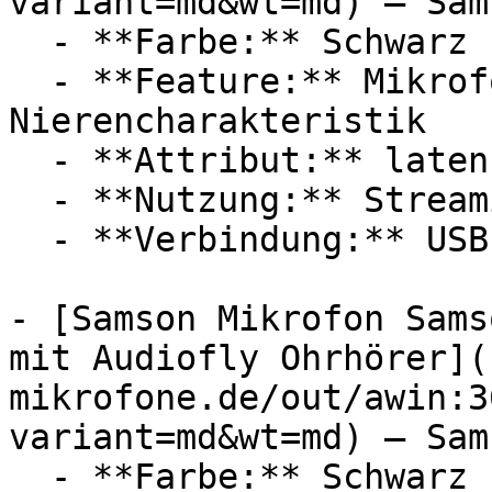
variant=md&wt=md) — Sams
  - **Farbe:** Schwarz

  - **Feature:** Mikrofon, Zeitverzögerung, 
Nierencharakteristik

  - **Attribut:** latenzfrei

  - **Nutzung:** Streaming, Computerspiele

  - **Verbindung:** USB-C, 3,5 mm Klinke

- [Samson Mikrofon Sams
mit Audiofly Ohrhörer](
mikrofone.de/out/awin:3
variant=md&wt=md) — Sams
  - **Farbe:** Schwarz
