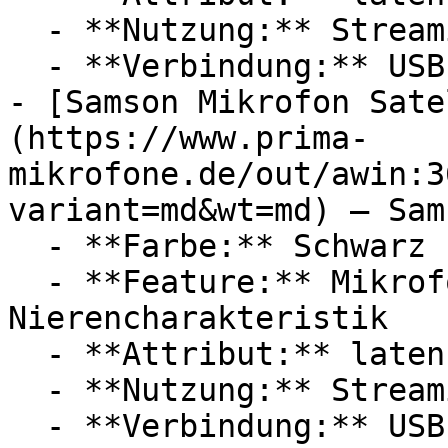
  - **Nutzung:** Streaming, Computerspiele

  - **Verbindung:** USB-C, 3,5 mm Klinke

- [Samson Mikrofon Sate
(https://www.prima-
mikrofone.de/out/awin:3
variant=md&wt=md) — Sams
  - **Farbe:** Schwarz

  - **Feature:** Mikrofon, Zeitverzögerung, 
Nierencharakteristik

  - **Attribut:** latenzfrei

  - **Nutzung:** Streaming, Computerspiele

  - **Verbindung:** USB-C, 3,5 mm Klinke
