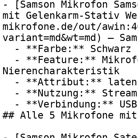
- [Samson Mikrofon Sams
mit Gelenkarm-Stativ We
mikrofone.de/out/awin:4
variant=md&wt=md) — Sams
  - **Farbe:** Schwarz

  - **Feature:** Mikrofon, Zeitverzögerung, 
Nierencharakteristik

  - **Attribut:** latenzfrei

  - **Nutzung:** Streaming, Computerspiele

  - **Verbindung:** USB-C, 3,5 mm Klinke

## Alle 5 Mikrofone mit
- [Samson Mikrofon Sate