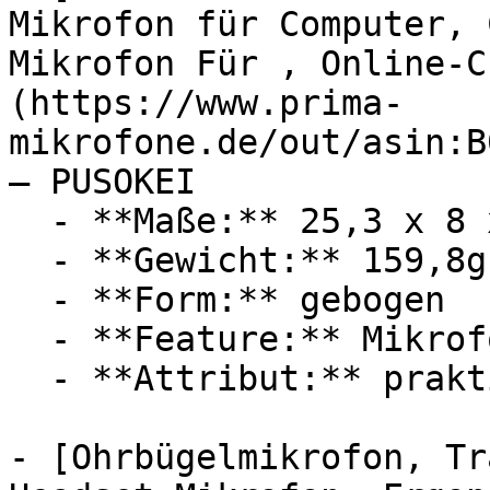
Mikrofon für Computer, 
Mikrofon Für , Online-C
(https://www.prima-
mikrofone.de/out/asin:B
— PUSOKEI

  - **Maße:** 25,3 x 8 x 128 cm

  - **Gewicht:** 159,8g

  - **Form:** gebogen

  - **Feature:** Mikrofon, Laufwerk

  - **Attribut:** praktisch

- [Ohrbügelmikrofon, Tr