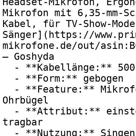
Headset-Mikrofon, Ergon
Mikrofon mit 6,35-mm-Sc
Kabel, für TV-Show-Mode
Sänger](https://www.pri
mikrofone.de/out/asin:B
— Goshyda

  - **Kabellänge:** 500 cm Kabellänge Kabellänge

  - **Form:** gebogen

  - **Feature:** Mikrofon, Steckeranschluss, 
Ohrbügel

  - **Attribut:** einstellbar, verstellbar, 
tragbar

  - **Nutzung:** Singen, Tanzen
