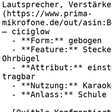
Lautsprecher, Verstärke
(https://www.prima-
mikrofone.de/out/asin:B
— ciciglow

  - **Form:** gebogen

  - **Feature:** Steckeranschluss, Mikrofon, 
Ohrbügel

  - **Attribut:** einstellbar, verstellbar, 
tragbar

  - **Nutzung:** Karaoke, Singen, Tanzen

  - **Anlass:** Schule
