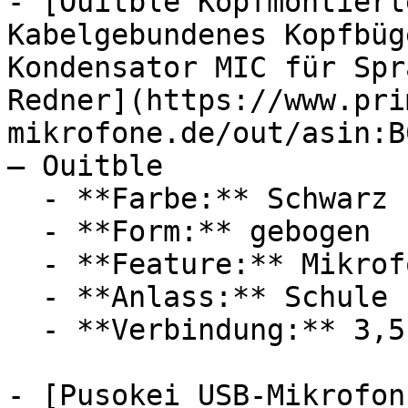
- [Ouitble Kopfmontiert
Kabelgebundenes Kopfbüg
Kondensator MIC für Spr
Redner](https://www.pri
mikrofone.de/out/asin:B
— Ouitble

  - **Farbe:** Schwarz

  - **Form:** gebogen

  - **Feature:** Mikrofon, Geräuschunterdrückung

  - **Anlass:** Schule

  - **Verbindung:** 3,5 mm Klinke

- [Pusokei USB-Mikrofon