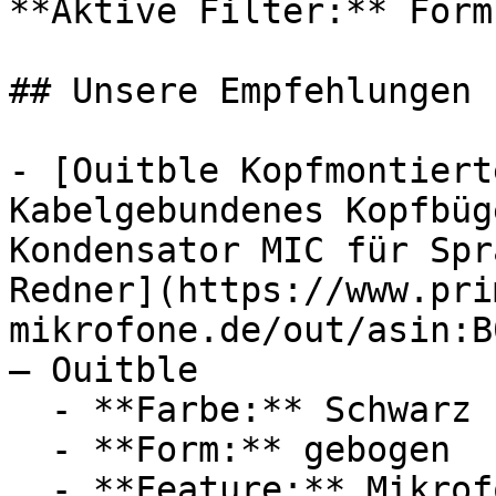
**Aktive Filter:** Form
## Unsere Empfehlungen

- [Ouitble Kopfmontiert
Kabelgebundenes Kopfbüg
Kondensator MIC für Spr
Redner](https://www.pri
mikrofone.de/out/asin:B
— Ouitble

  - **Farbe:** Schwarz

  - **Form:** gebogen

  - **Feature:** Mikrofon, Geräuschunterdrückung
