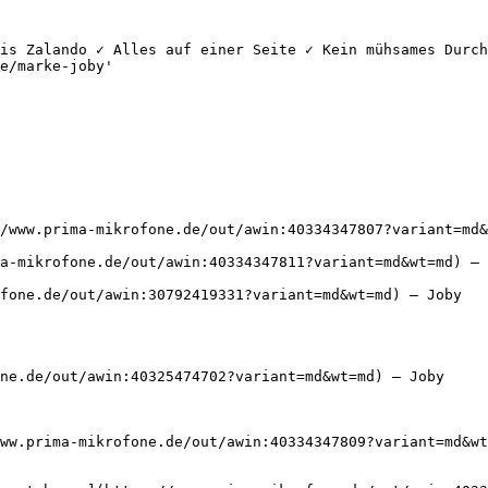
is Zalando ✓ Alles auf einer Seite ✓ Kein mühsames Durch
e/marke-joby'

/www.prima-mikrofone.de/out/awin:40334347807?variant=md&
a-mikrofone.de/out/awin:40334347811?variant=md&wt=md) — 
fone.de/out/awin:30792419331?variant=md&wt=md) — Joby

ne.de/out/awin:40325474702?variant=md&wt=md) — Joby

ww.prima-mikrofone.de/out/awin:40334347809?variant=md&wt