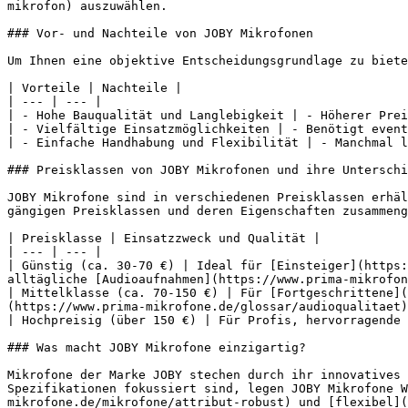
mikrofon) auszuwählen.

### Vor- und Nachteile von JOBY Mikrofonen

Um Ihnen eine objektive Entscheidungsgrundlage zu biete
| Vorteile | Nachteile |

| --- | --- |

| - Hohe Bauqualität und Langlebigkeit | - Höherer Prei
| - Vielfältige Einsatzmöglichkeiten | - Benötigt event
| - Einfache Handhabung und Flexibilität | - Manchmal l
### Preisklassen von JOBY Mikrofonen und ihre Unterschi
JOBY Mikrofone sind in verschiedenen Preisklassen erhäl
gängigen Preisklassen und deren Eigenschaften zusammeng
| Preisklasse | Einsatzzweck und Qualität |

| --- | --- |

| Günstig (ca. 30-70 €) | Ideal für [Einsteiger](https:
alltägliche [Audioaufnahmen](https://www.prima-mikrofon
| Mittelklasse (ca. 70-150 €) | Für [Fortgeschrittene](
(https://www.prima-mikrofone.de/glossar/audioqualitaet)
| Hochpreisig (über 150 €) | Für Profis, hervorragende 
### Was macht JOBY Mikrofone einzigartig?

Mikrofone der Marke JOBY stechen durch ihr innovatives 
Spezifikationen fokussiert sind, legen JOBY Mikrofone W
mikrofone.de/mikrofone/attribut-robust) und [flexibel](