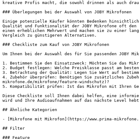
kreative Profis macht, die sowohl drinnen als auch drau
### Überlegungen bei der Auswahl von JOBY Mikrofonen

Einige potenzielle Käufer könnten Bedenken hinsichtlich
Qualität und Funktionalität der JOBY Mikrofone oft den 
einen erheblichen Mehrwert und machen sie zu einer lang
Vergleich zu günstigeren Alternativen.

### Checkliste zum Kauf von JOBY Mikrofonen

Um Ihnen bei der Auswahl des für Sie passenden JOBY Mik
1. Bestimmen Sie den Einsatzzweck: Möchten Sie das Mikr
2. Budget festlegen: Welche Preisklasse passt am besten
3. Betrachtung der Qualität: Legen Sie Wert auf bestimm
4. Zubehör überprüfen: Benötigen Sie zusätzliches Zubeh
mikrofone.de/mikrofone/feature-windschutz)?

5. Kompatibilität prüfen: Ist das Mikrofon mit Ihren Ge
Diese Checkliste soll Ihnen dabei helfen, eine informie
wird und Ihre Audioaufnahmen auf das nächste Level hebt
## Ähnliche Kategorien

- [Mikrofone mit Mikrofon](https://www.prima-mikrofone.
## Filter

### Feature
