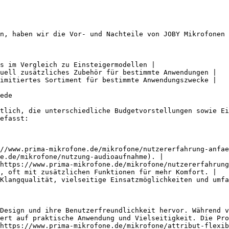
n, haben wir die Vor- und Nachteile von JOBY Mikrofonen 
s im Vergleich zu Einsteigermodellen |

uell zusätzliches Zubehör für bestimmte Anwendungen |

imitiertes Sortiment für bestimmte Anwendungszwecke |

ede

tlich, die unterschiedliche Budgetvorstellungen sowie Ei
efasst:

//www.prima-mikrofone.de/mikrofone/nutzererfahrung-anfae
e.de/mikrofone/nutzung-audioaufnahme). |

https://www.prima-mikrofone.de/mikrofone/nutzererfahrung
, oft mit zusätzlichen Funktionen für mehr Komfort. |

Klangqualität, vielseitige Einsatzmöglichkeiten und umfa
Design und ihre Benutzerfreundlichkeit hervor. Während v
ert auf praktische Anwendung und Vielseitigkeit. Die Pro
https://www.prima-mikrofone.de/mikrofone/attribut-flexib