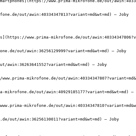
martphones](https://www.prima-mikrofone.de/out/awin:4033
fone.de/out/awin:40334347813?variant=md&wt=md) — Joby

s](https://www.prima-mikrofone.de/out/awin:40334347806?v
one.de/out/awin:36256129999?variant=md&wt=md) — Joby

ut/awin:36263641552?variant=md&wt=md) — Joby

/www.prima-mikrofone.de/out/awin:40334347807?variant=md&
a-mikrofone.de/out/awin:40929185177?variant=md&wt=md) — 
www.prima-mikrofone.de/out/awin:40334347810?variant=md&w
.de/out/awin:36256130011?variant=md&wt=md) — Joby
