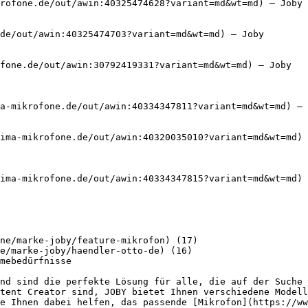
rofone.de/out/awin:40325474628?variant=md&wt=md) — Joby

de/out/awin:40325474703?variant=md&wt=md) — Joby

fone.de/out/awin:30792419331?variant=md&wt=md) — Joby

a-mikrofone.de/out/awin:40334347811?variant=md&wt=md) — 
ima-mikrofone.de/out/awin:40320035010?variant=md&wt=md) 
ima-mikrofone.de/out/awin:40334347815?variant=md&wt=md) 
ne/marke-joby/feature-mikrofon) (17)

e/marke-joby/haendler-otto-de) (16)

mebedürfnisse

nd sind die perfekte Lösung für alle, die auf der Suche 
tent Creator sind, JOBY bietet Ihnen verschiedene Modell
e Ihnen dabei helfen, das passende [Mikrofon](https://ww