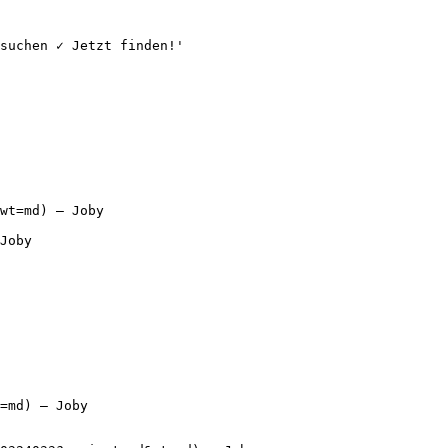
suchen ✓ Jetzt finden!'

wt=md) — Joby

Joby

=md) — Joby
