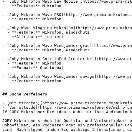
- [Joby Mikrofon Wavo Lav Mobile](https://www.prima-mik
  - **Feature:** Mikrofon

- [Joby Mikrofon Wavo PRO](https://www.prima-mikrofone.
  - **Feature:** Mikrofon

- [Joby Wavo Vlogging-Mikrofon](https://www.prima-mikro
  - **Feature:** Mikrofon, Windschutz

  - **Attribut:** isoliert

- [Joby Mikrofon Wavo Windjammer grau](https://www.prim
  - **Feature:** Mikrofon, Windschutz

- [Joby Mikrofon GorillaPod Creator Kit](https://www.pr
  - **Feature:** Mikrofon

  - **Format:** Querformat

- [Joby Mikrofon Wavo Windjammer savage](https://www.pr
  - **Feature:** Mikrofon

## Suche verfeinern

- [Mit Mikrofon](https://www.prima-mikrofone.de/mikrofo
- [Von otto.de](https://www.prima-mikrofone.de/mikrofon
## JOBY Mikrofone: Die ideale Wahl für Ihre Audioaufnah
JOBY Mikrofone stehen für Qualität und Vielseitigkeit u
Hobbyfilmer, ein Podcaster oder ein professioneller Con
sind. Nachfolgend finden Sie wichtige Informationen, di