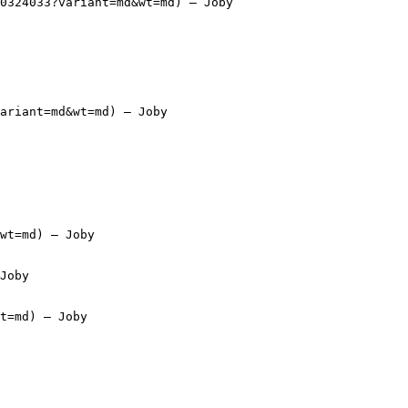
0324033?variant=md&wt=md) — Joby

ariant=md&wt=md) — Joby

wt=md) — Joby

Joby

t=md) — Joby
