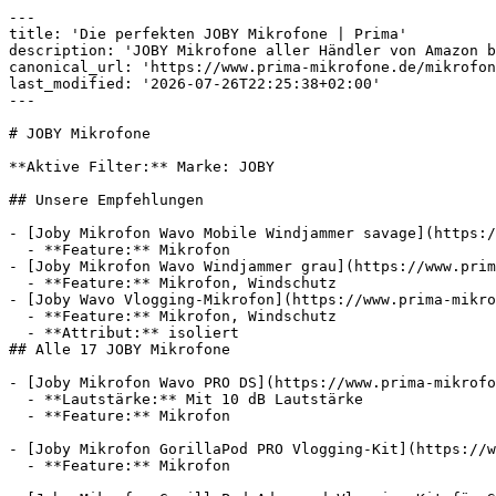
---

title: 'Die perfekten JOBY Mikrofone | Prima'

description: 'JOBY Mikrofone aller Händler von Amazon b
canonical_url: 'https://www.prima-mikrofone.de/mikrofon
last_modified: '2026-07-26T22:25:38+02:00'

---

# JOBY Mikrofone

**Aktive Filter:** Marke: JOBY

## Unsere Empfehlungen

- [Joby Mikrofon Wavo Mobile Windjammer savage](https:/
  - **Feature:** Mikrofon

- [Joby Mikrofon Wavo Windjammer grau](https://www.prim
  - **Feature:** Mikrofon, Windschutz

- [Joby Wavo Vlogging-Mikrofon](https://www.prima-mikro
  - **Feature:** Mikrofon, Windschutz

  - **Attribut:** isoliert

## Alle 17 JOBY Mikrofone

- [Joby Mikrofon Wavo PRO DS](https://www.prima-mikrofo
  - **Lautstärke:** Mit 10 dB Lautstärke

  - **Feature:** Mikrofon

- [Joby Mikrofon GorillaPod PRO Vlogging-Kit](https://w
  - **Feature:** Mikrofon
