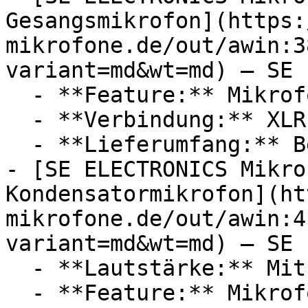
Gesangsmikrofon](https:
mikrofone.de/out/awin:3
variant=md&wt=md) — SE 
  - **Feature:** Mikrofon, Windschutz

  - **Verbindung:** XLR

  - **Lieferumfang:** Bedienungsanleitung

- [SE ELECTRONICS Mikro
Kondensatormikrofon](ht
mikrofone.de/out/awin:4
variant=md&wt=md) — SE 
  - **Lautstärke:** Mit 20 dB Lautstärke

  - **Feature:** Mikrofon, Windschutz
