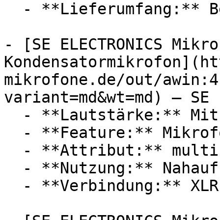
  - **Lieferumfang:** Bedienungsanleitung

- [SE ELECTRONICS Mikro
Kondensatormikrofon](ht
mikrofone.de/out/awin:4
variant=md&wt=md) — SE 
  - **Lautstärke:** Mit 20 dB Lautstärke

  - **Feature:** Mikrofon, Windschutz

  - **Attribut:** multifunktional

  - **Nutzung:** Nahaufnahme

  - **Verbindung:** XLR
