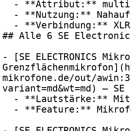
  - **Attribut:** multifunktional

  - **Nutzung:** Nahaufnahme

  - **Verbindung:** XLR

## Alle 6 SE Electronic
- [SE ELECTRONICS Mikro
Grenzflächenmikrofon](h
mikrofone.de/out/awin:3
variant=md&wt=md) — SE 
  - **Lautstärke:** Mit 6 dB Lautstärke

  - **Feature:** Mikrofon

- [SE ELECTRONICS Mikro