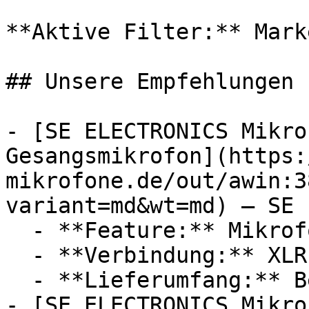
**Aktive Filter:** Mark
## Unsere Empfehlungen

- [SE ELECTRONICS Mikro
Gesangsmikrofon](https:
mikrofone.de/out/awin:3
variant=md&wt=md) — SE 
  - **Feature:** Mikrofon, Windschutz

  - **Verbindung:** XLR

  - **Lieferumfang:** Bedienungsanleitung

- [SE ELECTRONICS Mikro