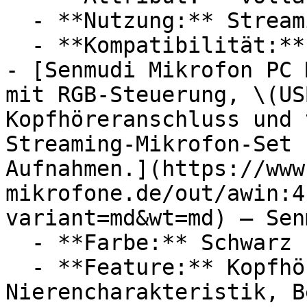
  - **Nutzung:** Streaming, Audioaufnahme

  - **Kompatibilität:** Apple iOS, Apple iPhone

- [Senmudi Mikrofon PC 
mit RGB-Steuerung, \(US
Kopfhöreranschluss und 
Streaming-Mikrofon-Set 
Aufnahmen.](https://www
mikrofone.de/out/awin:4
variant=md&wt=md) — Senm
  - **Farbe:** Schwarz

  - **Feature:** Kopfhöreranschluss, Mikrofon, 
Nierencharakteristik, B