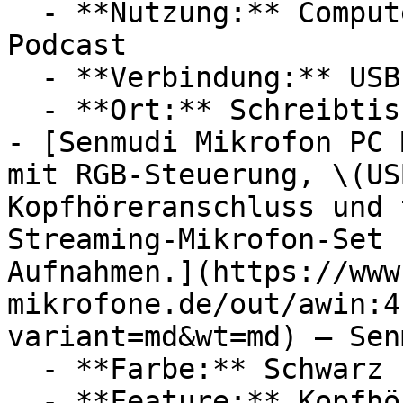
  - **Nutzung:** Computerspiele, Streaming, 
Podcast

  - **Verbindung:** USB-C

  - **Ort:** Schreibtisch

- [Senmudi Mikrofon PC 
mit RGB-Steuerung, \(US
Kopfhöreranschluss und 
Streaming-Mikrofon-Set 
Aufnahmen.](https://www
mikrofone.de/out/awin:4
variant=md&wt=md) — Senm
  - **Farbe:** Schwarz

  - **Feature:** Kopfhöreranschluss, Mikrofon, 