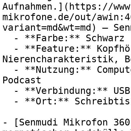
Aufnahmen.](https://www
mikrofone.de/out/awin:4
variant=md&wt=md) — Senm
  - **Farbe:** Schwarz

  - **Feature:** Kopfhöreranschluss, Mikrofon, 
Nierencharakteristik, B
  - **Nutzung:** Computerspiele, Streaming, 
Podcast

  - **Verbindung:** USB-C

  - **Ort:** Schreibtisch

- [Senmudi Mikrofon 360