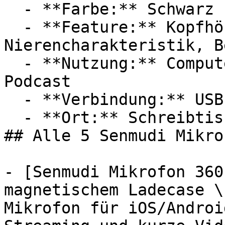
  - **Farbe:** Schwarz

  - **Feature:** Kopfhöreranschluss, Mikrofon, 
Nierencharakteristik, B
  - **Nutzung:** Computerspiele, Streaming, 
Podcast

  - **Verbindung:** USB-C

  - **Ort:** Schreibtisch

## Alle 5 Senmudi Mikrof
- [Senmudi Mikrofon 360
magnetischem Ladecase \
Mikrofon für iOS/Androi