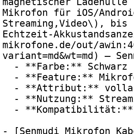
magnetischer Ladehülle 
Mikrofon für iOS/Androi
Streaming,Video\), bis 
Echtzeit-Akkustandsanze
mikrofone.de/out/awin:4
variant=md&wt=md) — Senm
  - **Farbe:** Schwarz

  - **Feature:** Mikrofon, Einfacher Bedienung

  - **Attribut:** vollautomatisch

  - **Nutzung:** Streaming, Audioaufnahme

  - **Kompatibilität:** Apple iOS, Apple iPhone

- [Senmudi Mikrofon Kab