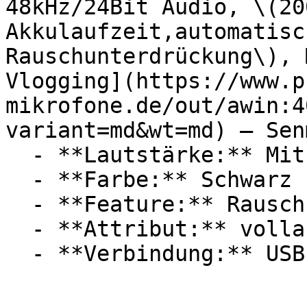
48kHz/24Bit Audio, \(20
Akkulaufzeit,automatisc
Rauschunterdrückung\), 
Vlogging](https://www.p
mikrofone.de/out/awin:4
variant=md&wt=md) — Senm
  - **Lautstärke:** Mit 70 dB Lautstärke

  - **Farbe:** Schwarz

  - **Feature:** Rauschunterdrückung, Mikrofon

  - **Attribut:** vollautomatisch

  - **Verbindung:** USB-C
