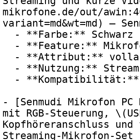
Streaming und kurze Vid
mikrofone.de/out/awin:4
variant=md&wt=md) — Senm
  - **Farbe:** Schwarz

  - **Feature:** Mikrofon, Einfacher Bedienung

  - **Attribut:** vollautomatisch

  - **Nutzung:** Streaming, Audioaufnahme

  - **Kompatibilität:** Apple iOS, Apple iPhone

- [Senmudi Mikrofon PC 
mit RGB-Steuerung, \(US
Kopfhöreranschluss und 
Streaming-Mikrofon-Set 