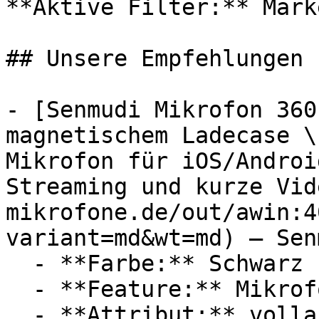
**Aktive Filter:** Mark
## Unsere Empfehlungen

- [Senmudi Mikrofon 360
magnetischem Ladecase \
Mikrofon für iOS/Androi
Streaming und kurze Vid
mikrofone.de/out/awin:4
variant=md&wt=md) — Senm
  - **Farbe:** Schwarz

  - **Feature:** Mikrofon, Einfacher Bedienung

  - **Attribut:** vollautomatisch
