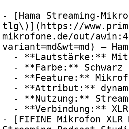
- [Hama Streaming-Mikro
tlg\)](https://www.prim
mikrofone.de/out/awin:4
variant=md&wt=md) — Hama
  - **Lautstärke:** Mit 71 dB Lautstärke

  - **Farbe:** Schwarz

  - **Feature:** Mikrofon, Nierencharakteristik

  - **Attribut:** dynamisch

  - **Nutzung:** Streaming

  - **Verbindung:** XLR

- [FIFINE Mikrofon XLR 