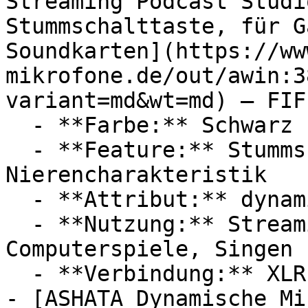
Streaming Podcast Studi
Stummschalttaste, für G
Soundkarten](https://ww
mikrofone.de/out/awin:3
variant=md&wt=md) — FIFI
  - **Farbe:** Schwarz

  - **Feature:** Stummschalttaste, Mikrofon, 
Nierencharakteristik

  - **Attribut:** dynamisch

  - **Nutzung:** Streaming, Podcast, 
Computerspiele, Singen

  - **Verbindung:** XLR

- [ASHATA Dynamische Mi