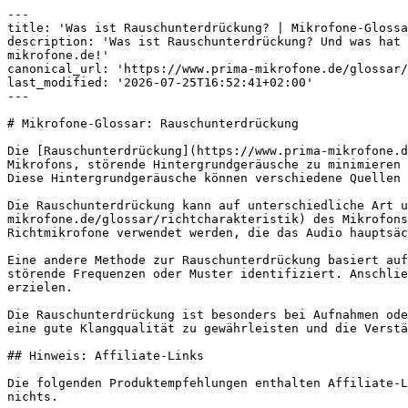
---

title: 'Was ist Rauschunterdrückung? | Mikrofone-Glossa
description: 'Was ist Rauschunterdrückung? Und was hat 
mikrofone.de!'

canonical_url: 'https://www.prima-mikrofone.de/glossar/
last_modified: '2026-07-25T16:52:41+02:00'

---

# Mikrofone-Glossar: Rauschunterdrückung

Die [Rauschunterdrückung](https://www.prima-mikrofone.d
Mikrofons, störende Hintergrundgeräusche zu minimieren 
Diese Hintergrundgeräusche können verschiedene Quellen 
Die Rauschunterdrückung kann auf unterschiedliche Art u
mikrofone.de/glossar/richtcharakteristik) des Mikrofons
Richtmikrofone verwendet werden, die das Audio hauptsäc
Eine andere Methode zur Rauschunterdrückung basiert auf
störende Frequenzen oder Muster identifiziert. Anschlie
erzielen.

Die Rauschunterdrückung ist besonders bei Aufnahmen ode
eine gute Klangqualität zu gewährleisten und die Verstä
## Hinweis: Affiliate-Links

Die folgenden Produktempfehlungen enthalten Affiliate-L
nichts.
