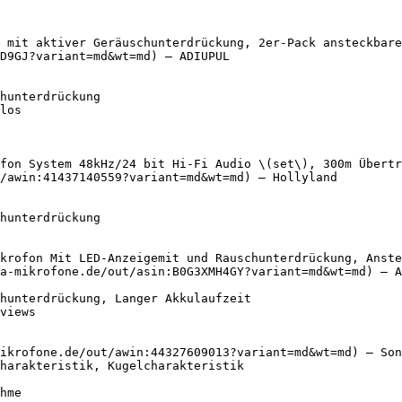
 mit aktiver Geräuschunterdrückung, 2er-Pack ansteckbare
D9GJ?variant=md&wt=md) — ADIUPUL

fon System 48kHz/24 bit Hi-Fi Audio \(set\), 300m Übertr
/awin:41437140559?variant=md&wt=md) — Hollyland

krofon Mit LED-Anzeigemit und Rauschunterdrückung, Anste
a-mikrofone.de/out/asin:B0G3XMH4GY?variant=md&wt=md) — A
ikrofone.de/out/awin:44327609013?variant=md&wt=md) — Son