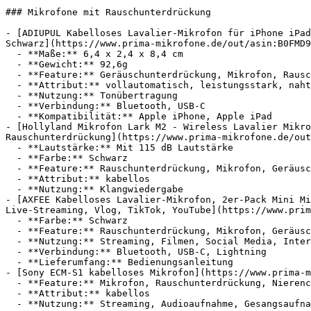
### Mikrofone mit Rauschunterdrückung

- [ADIUPUL Kabelloses Lavalier-Mikrofon für iPhone iPad
Schwarz](https://www.prima-mikrofone.de/out/asin:B0FMD9
  - **Maße:** 6,4 x 2,4 x 8,4 cm

  - **Gewicht:** 92,6g

  - **Feature:** Geräuschunterdrückung, Mikrofon, Rauschunterdrückung

  - **Attribut:** vollautomatisch, leistungsstark, nahtlos

  - **Nutzung:** Tonübertragung

  - **Verbindung:** Bluetooth, USB-C

  - **Kompatibilität:** Apple iPhone, Apple iPad

- [Hollyland Mikrofon Lark M2 - Wireless Lavalier Mikro
Rauschunterdrückung](https://www.prima-mikrofone.de/out
  - **Lautstärke:** Mit 115 dB Lautstärke

  - **Farbe:** Schwarz

  - **Feature:** Rauschunterdrückung, Mikrofon, Geräuschunterdrückung

  - **Attribut:** kabellos

  - **Nutzung:** Klangwiedergabe

- [AXFEE Kabelloses Lavalier-Mikrofon, 2er-Pack Mini Mi
Live-Streaming, Vlog, TikTok, YouTube](https://www.prim
  - **Farbe:** Schwarz

  - **Feature:** Rauschunterdrückung, Mikrofon, Geräuschunterdrückung, Langer Akkulaufzeit

  - **Nutzung:** Streaming, Filmen, Social Media, Interviews

  - **Verbindung:** Bluetooth, USB-C, Lightning

  - **Lieferumfang:** Bedienungsanleitung

- [Sony ECM-S1 kabelloses Mikrofon](https://www.prima-m
  - **Feature:** Mikrofon, Rauschunterdrückung, Nierencharakteristik, Kugelcharakteristik

  - **Attribut:** kabellos
